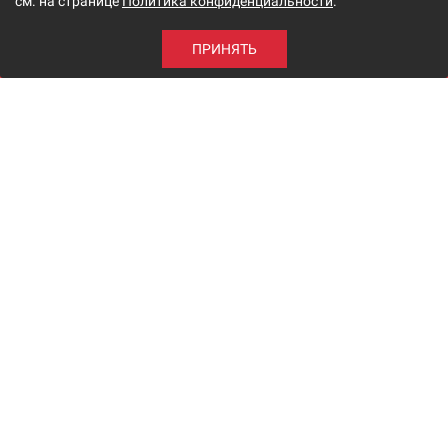
см. на странице
Политика конфиденциальности
.
ПРИНЯТЬ
О МАГАЗИНЕ
Суши Лайк - это превосходное качество японской кухни,
демократичные цены и высокий уровень сервиса! Работаем
по Правобережью.
Доставка суши, роллов и напитков в Ульяновске в удобное
для Вас время.
Заказ по тел: 763-767, 70-51-70.
МЕНЮ